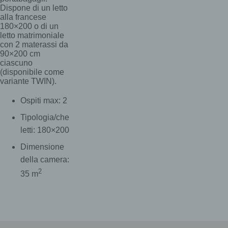
Dispone di un letto
alla francese
180×200 o di un
letto matrimoniale
con 2 materassi da
90×200 cm
ciascuno
(disponibile come
variante TWIN).
Ospiti max: 2
Tipologia/che
letti: 180×200
Dimensione
della camera:
2
35 m