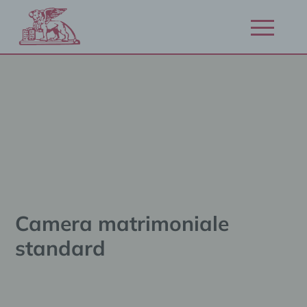
Vai
al
Apri/chiudi
contenuto
navigazion
Camera matrimoniale
standard