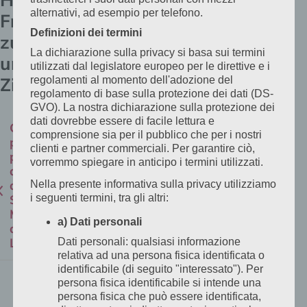
alternativi, ad esempio per telefono.
Fragen
Definizioni dei termini
zu
La dichiarazione sulla privacy si basa sui termini
unseren
utilizzati dal legislatore europeo per le direttive e i
Zimmern
regolamenti al momento dell'adozione del
regolamento di base sulla protezione dei dati (DS-
GVO). La nostra dichiarazione sulla protezione dei
dati dovrebbe essere di facile lettura e
Come
comprensione sia per il pubblico che per i nostri
posso
clienti e partner commerciali. Per garantire ciò,
prenotare
vorremmo spiegare in anticipo i termini utilizzati.
direttamente
all’Hotel
Nella presente informativa sulla privacy utilizziamo
San
i seguenti termini, tra gli altri:
Marco
a) Dati personali
di
Lannach?
Dati personali: qualsiasi informazione
relativa ad una persona fisica identificata o
identificabile (di seguito "interessato"). Per
Le
persona fisica identificabile si intende una
persona fisica che può essere identificata,
prenotazioni