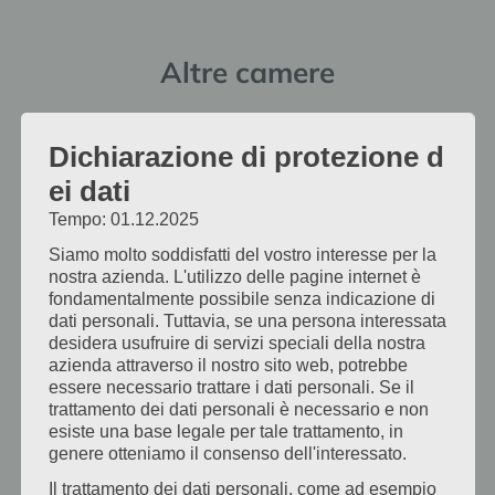
Altre camere
Dichiarazione di protezione d
Camera singola standard
ei dati
Tempo: 01.12.2025
Questa camera luminosa e accogliente è
Siamo molto soddisfatti del vostro interesse per la
parzialmente climatizzata e dispone di TV
nostra azienda. L'utilizzo delle pagine internet è
satellitare, asciugacapelli, doccia/WC,
fondamentalmente possibile senza indicazione di
armadio spazioso e portavaligie. Design
dati personali. Tuttavia, se una persona interessata
desidera usufruire di servizi speciali della nostra
classico. Max. ospiti: 1 Tipologia …
azienda attraverso il nostro sito web, potrebbe
essere necessario trattare i dati personali. Se il
Scopri di più:
trattamento dei dati personali è necessario e non
esiste una base legale per tale trattamento, in
Vai alla camera
genere otteniamo il consenso dell'interessato.
Il trattamento dei dati personali, come ad esempio