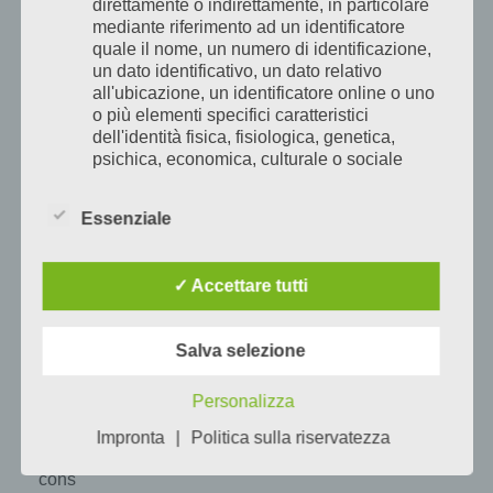
direttamente o indirettamente, in particolare
dirette
mediante riferimento ad un identificatore
all’Hotel
quale il nome, un numero di identificazione,
San
un dato identificativo, un dato relativo
all'ubicazione, un identificatore online o uno
Marco
o più elementi specifici caratteristici
di
dell'identità fisica, fisiologica, genetica,
Lannach
psichica, economica, culturale o sociale
sono
della persona fisica.
possibili
I dati personali sono qualsiasi informazione
Essenziale
telefonicamente
concernente una persona fisica identificata o
o
identificabile, di seguito denominata
"persona interessata".
✓ Accettare tutti
online:
in
b) Persona interessata
modo
Persona interessata è qualsiasi persona
Salva selezione
fisica identificata o identificabile i cui dati
rapido,
personali sono trattati dal titolare del
trasparente
Personalizza
trattamento.
e
Impronta
|
Politica sulla riservatezza
c) Elaborazione
con
Il trattamento è qualsiasi operazione o
consulenza