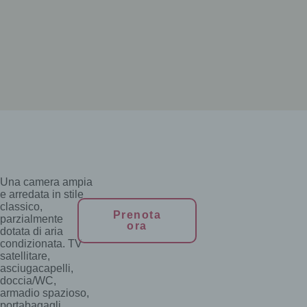
Una camera ampia
e arredata in stile
classico,
Prenota
parzialmente
ora
dotata di aria
condizionata. TV
satellitare,
asciugacapelli,
doccia/WC,
armadio spazioso,
portabagagli.