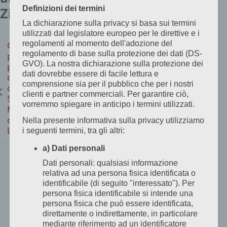
Definizioni dei termini
Zimmern
La dichiarazione sulla privacy si basa sui termini
utilizzati dal legislatore europeo per le direttive e i
regolamenti al momento dell'adozione del
Come
regolamento di base sulla protezione dei dati (DS-
posso
GVO). La nostra dichiarazione sulla protezione dei
prenotare
dati dovrebbe essere di facile lettura e
direttamente
comprensione sia per il pubblico che per i nostri
all’Hotel
clienti e partner commerciali. Per garantire ciò,
San
vorremmo spiegare in anticipo i termini utilizzati.
Marco
di
Nella presente informativa sulla privacy utilizziamo
Lannach?
i seguenti termini, tra gli altri:
a) Dati personali
Le
Dati personali: qualsiasi informazione
prenotazioni
relativa ad una persona fisica identificata o
dirette
identificabile (di seguito "interessato"). Per
persona fisica identificabile si intende una
all’Hotel
persona fisica che può essere identificata,
San
direttamente o indirettamente, in particolare
Marco
mediante riferimento ad un identificatore