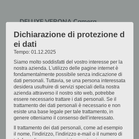
DELUXE VERONA Camera
matrimoniale
Dichiarazione di protezione d
ei dati
Una grande camera con affaccio sul cortile,
arredata con un moderno design in legno e
Tempo: 01.12.2025
pietra, è dotata di aria condizionata.
Siamo molto soddisfatti del vostro interesse per la
Pavimento in parquet di …
nostra azienda. L'utilizzo delle pagine internet è
fondamentalmente possibile senza indicazione di
dati personali. Tuttavia, se una persona interessata
Scopri di più:
desidera usufruire di servizi speciali della nostra
azienda attraverso il nostro sito web, potrebbe
Vai alla camera
essere necessario trattare i dati personali. Se il
trattamento dei dati personali è necessario e non
esiste una base legale per tale trattamento, in
genere otteniamo il consenso dell'interessato.
Il trattamento dei dati personali, come ad esempio
il nome, l'indirizzo, l'indirizzo e-mail o il numero di