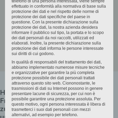
telefono di una persona interessata, viene sempre
effettuato in conformità alla normativa di base sulla
protezione dei dati e nel rispetto delle norme di
protezione dei dati specifiche del paese in
questione. Con la presente dichiarazione sulla
protezione dei dati, la nostra azienda desidera
informare il pubblico sul tipo, la portata e lo scopo
dei dati personali da noi raccolti, utilizzati ed
elaborati. Inoltre, la presente dichiarazione sulla
protezione dei dati informa le persone interessate
sui diritti di cui godono.
In qualità di responsabili del trattamento dei dati,
abbiamo implementato numerose misure tecniche
e organizzative per garantire la più completa
protezione possibile dei dati personali trattati
attraverso questo sito web. Ciononostante, le
trasmissioni di dati su Internet possono in genere
Häufige
presentare lacune di sicurezza, per cui non è
Fragen
possibile garantire una protezione assoluta. Per
questo motivo, ogni persona interessata è libera di
zu
trasmetterci i suoi dati personali con mezzi
unseren
alternativi, ad esempio per telefono.