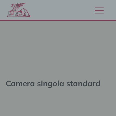
Vai
al
Apri/chiudi
contenuto
navigazion
Camera singola standard