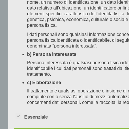
nome, un numero di identificazione, un dato identif
gli
dato relativo all'ubicazione, un identificatore onli
obb
elementi specifici caratteristici dell'identità fisica, f
di
genetica, psichica, economica, culturale o sociale
persona fisica.
ri
o
I dati personali sono qualsiasi informazione conc
bl
persona fisica identificata o identificabile, di segui
denominata "persona interessata".
l’u
b) Persona interessata
del
inf
Persona interessata è qualsiasi persona fisica iden
identificabile i cui dati personali sono trattati dal ti
se
trattamento.
le
c) Elaborazione
leg
gen
Il trattamento è qualsiasi operazione o insieme di 
compiute con o senza l'ausilio di mezzi automatizz
Tut
concernenti dati personali, come la raccolta, la reg
la
l'organizzazione, l'organizzazione, l'archiviazione,
res
conservazione, l'adattamento o la modifica, l'estra
Essenziale
in
consultazione, l'uso, la diffusione, la trasmissione,
diffusione o la messa a disposizione in altro modo
qu