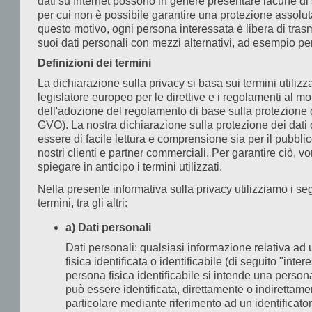
dati su Internet possono in genere presentare lacune di
con
per cui non è possibile garantire una protezione assolut
le
questo motivo, ogni persona interessata è libera di trasm
suoi dati personali con mezzi alternativi, ad esempio per
inf
tr
Definizioni dei termini
o
La dichiarazione sulla privacy si basa sui termini utilizza
me
legislatore europeo per le direttive e i regolamenti al 
dell'adozione del regolamento di base sulla protezione 
da
GVO). La nostra dichiarazione sulla protezione dei dati
ter
essere di facile lettura e comprensione sia per il pubblic
o a
nostri clienti e partner commerciali. Per garantire ciò, 
in
spiegare in anticipo i termini utilizzati.
su
Nella presente informativa sulla privacy utilizziamo i se
cir
termini, tra gli altri:
ch
a) Dati personali
in
Dati personali: qualsiasi informazione relativa ad
un’
fisica identificata o identificabile (di seguito "inter
ill
persona fisica identificabile si intende una person
Re
può essere identificata, direttamente o indirettame
particolare mediante riferimento ad un identificator
imp