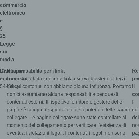
commercio
elettronico
e
§
25
Legge
sui
media
ID
Disclaimer
Responsabilità per i link:
Re
economico:
La nostra offerta contiene link a siti web esterni di terzi,
pe
544984y
sui cui contenuti non abbiamo alcuna influenza. Pertanto
il
non ci assumiamo alcuna responsabilità per questi
co
contenuti esterni. Il rispettivo fornitore o gestore delle
I
pagine è sempre responsabile dei contenuti delle pagine
con
collegate. Le pagine collegate sono state controllate al
del
momento del collegamento per verificare l’esistenza di
nos
eventuali violazioni legali. I contenuti illegali non sono
pa