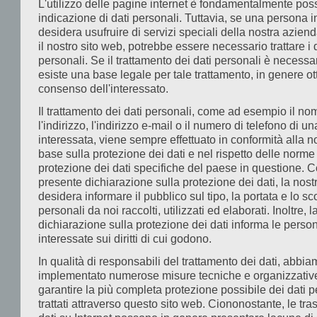
L'utilizzo delle pagine internet è fondamentalmente pos
ai
indicazione di dati personali. Tuttavia, se una persona 
se
desidera usufruire di servizi speciali della nostra azien
de
il nostro sito web, potrebbe essere necessario trattare i 
5
personali. Se il trattamento dei dati personali è necessa
esiste una base legale per tale trattamento, in genere ot
D
consenso dell'interessato.
e
Il trattamento dei dati personali, come ad esempio il no
del
l'indirizzo, l'indirizzo e-mail o il numero di telefono di 
leg
interessata, viene sempre effettuato in conformità alla n
gen
base sulla protezione dei dati e nel rispetto delle norme
Ai
protezione dei dati specifiche del paese in questione. C
presente dichiarazione sulla protezione dei dati, la nos
se
desidera informare il pubblico sul tipo, la portata e lo sc
die
personali da noi raccolti, utilizzati ed elaborati. Inoltre, 
§ 5
dichiarazione sulla protezione dei dati informa le perso
D
interessate sui diritti di cui godono.
no
In qualità di responsabili del trattamento dei dati, abbi
si
implementato numerose misure tecniche e organizzativ
garantire la più completa protezione possibile dei dati p
obb
trattati attraverso questo sito web. Ciononostante, le tra
a