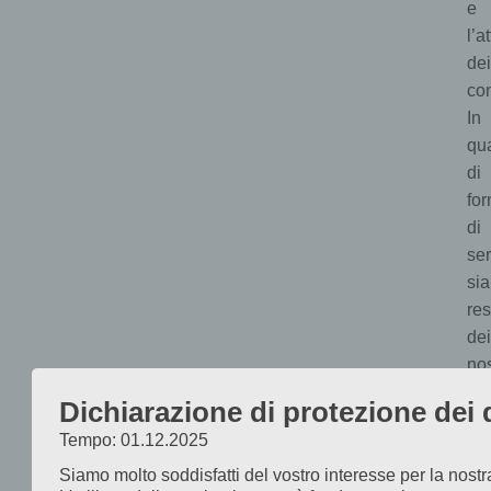
e
l’a
dei
con
In
qua
di
for
di
ser
si
res
dei
nos
con
Dichiarazione di protezione dei 
su
Tempo: 01.12.2025
qu
pa
Siamo molto soddisfatti del vostro interesse per la nost