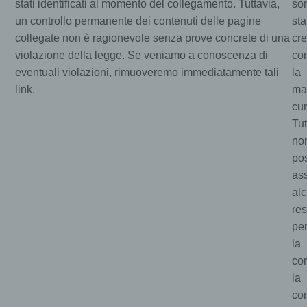
stati identificati al momento del collegamento. Tuttavia,
so
un controllo permanente dei contenuti delle pagine
sta
collegate non è ragionevole senza prove concrete di una
cre
violazione della legge. Se veniamo a conoscenza di
co
eventuali violazioni, rimuoveremo immediatamente tali
la
link.
ma
cur
Tut
no
po
as
al
res
pe
la
cor
la
co