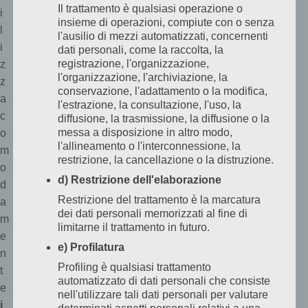
Il trattamento è qualsiasi operazione o
l
i
insieme di operazioni, compiute con o senza
l
l'ausilio di mezzi automatizzati, concernenti
i
dati personali, come la raccolta, la
registrazione, l'organizzazione,
z
l'organizzazione, l'archiviazione, la
z
conservazione, l'adattamento o la modifica,
a
l'estrazione, la consultazione, l'uso, la
c
diffusione, la trasmissione, la diffusione o la
messa a disposizione in altro modo,
o
l'allineamento o l'interconnessione, la
m
restrizione, la cancellazione o la distruzione.
o
d) Restrizione dell'elaborazione
d
Restrizione del trattamento è la marcatura
a
dei dati personali memorizzati al fine di
m
limitarne il trattamento in futuro.
e
e) Profilatura
n
Profiling è qualsiasi trattamento
t
automatizzato di dati personali che consiste
e
nell'utilizzare tali dati personali per valutare
i