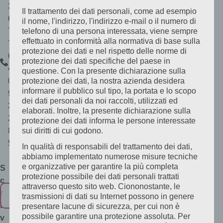
a
3
Il trattamento dei dati personali, come ad esempio
s
6
il nome, l'indirizzo, l'indirizzo e-mail o il numero di
u
7
telefono di una persona interessata, viene sempre
effettuato in conformità alla normativa di base sulla
l
7
protezione dei dati e nel rispetto delle norme di
l
6
protezione dei dati specifiche del paese in
a
C
4
questione. Con la presente dichiarazione sulla
p
h
0
protezione dei dati, la nostra azienda desidera
informare il pubblico sul tipo, la portata e lo scopo
r
i
9
dei dati personali da noi raccolti, utilizzati ed
i
a
3
elaborati. Inoltre, la presente dichiarazione sulla
v
m
2
protezione dei dati informa le persone interessate
a
a
8
sui diritti di cui godono.
c
c
5
In qualità di responsabili del trattamento dei dati,
y
i
abbiamo implementato numerose misure tecniche
.
e organizzative per garantire la più completa
S
protezione possibile dei dati personali trattati
c
attraverso questo sito web. Ciononostante, le
r
trasmissioni di dati su Internet possono in genere
i
presentare lacune di sicurezza, per cui non è
possibile garantire una protezione assoluta. Per
v