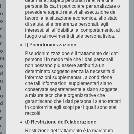
determinati aspetti personali relativi a una
l
persona fisica, in particolare per analizzare o
prevedere aspetti relativi all'esecuzione del
n
lavoro, alla situazione economica, allo stato
o
di salute, alle preferenze personali, agli
s
interessi, all'affidabilità, al comportamento, al
t
luogo o ai movimenti di tale persona fisica.
r
f) Pseudonimizzazione
o
Pseudonimizzazione è il trattamento dei dati
m
personali in modo tale che i dati personali
non possano più essere attribuiti a un
o
determinato soggetto senza la necessità di
d
informazioni supplementari, a condizione
u
che tali informazioni supplementari siano
l
conservate separatamente e siano soggette
a misure tecniche e organizzative che
o
garantiscano che i dati personali siano trattati
d
in conformità agli scopi per i quali sono stati
i
raccolti.
r
d) Restrizione dell'elaborazione
i
Restrizione del trattamento è la marcatura
c