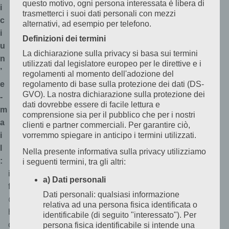
questo motivo, ogni persona interessata è libera di
i
trasmetterci i suoi dati personali con mezzi
c
alternativi, ad esempio per telefono.
i
Definizioni dei termini
u
La dichiarazione sulla privacy si basa sui termini
n
utilizzati dal legislatore europeo per le direttive e i
’
regolamenti al momento dell'adozione del
e
regolamento di base sulla protezione dei dati (DS-
GVO). La nostra dichiarazione sulla protezione dei
-
dati dovrebbe essere di facile lettura e
m
comprensione sia per il pubblico che per i nostri
a
clienti e partner commerciali. Per garantire ciò,
i
vorremmo spiegare in anticipo i termini utilizzati.
l
Nella presente informativa sulla privacy utilizziamo
:
i seguenti termini, tra gli altri:
in
a) Dati personali
fo
Dati personali: qualsiasi informazione
@
relativa ad una persona fisica identificata o
h
identificabile (di seguito "interessato"). Per
ot
persona fisica identificabile si intende una