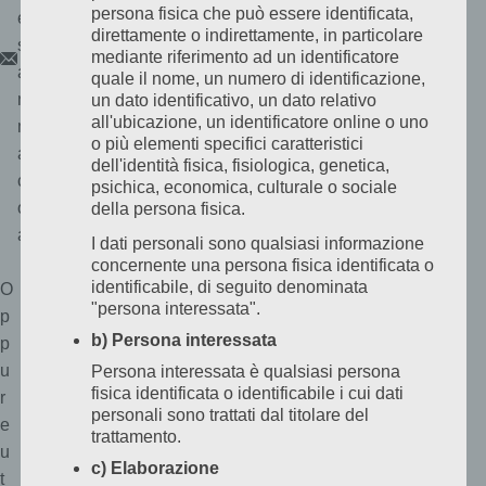
persona fisica che può essere identificata,
el
direttamente o indirettamente, in particolare
s
mediante riferimento ad un identificatore
C
S
a
quale il nome, un numero di identificazione,
o
c
n
un dato identificativo, un dato relativo
p
all'ubicazione, un identificatore online o uno
r
i
m
o più elementi specifici caratteristici
a
i
ar
e
dell'identità fisica, fisiologica, genetica,
v
c
-
psichica, economica, culturale o sociale
m
i
o.
della persona fisica.
a
c
at
i
I dati personali sono qualsiasi informazione
i
l
concernente una persona fisica identificata o
u
identificabile, di seguito denominata
O
"persona interessata".
n
p
b) Persona interessata
'
p
e
u
Persona interessata è qualsiasi persona
fisica identificata o identificabile i cui dati
-
r
personali sono trattati dal titolare del
m
e
trattamento.
a
u
c) Elaborazione
i
t