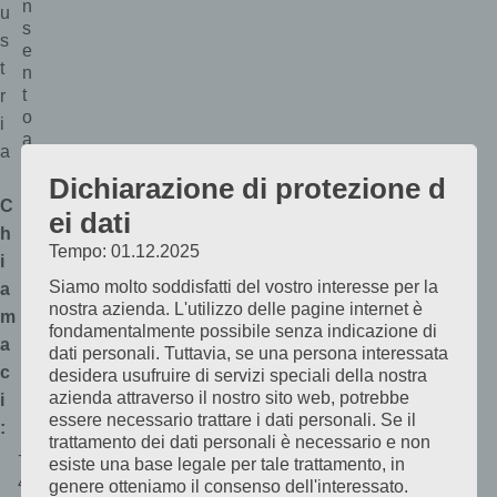
n
u
s
s
e
t
n
t
r
o
i
a
a
l
Dichiarazione di protezione d
l
C
’
ei dati
i
h
Tempo: 01.12.2025
n
i
f
Siamo molto soddisfatti del vostro interesse per la
a
nostra azienda. L'utilizzo delle pagine internet è
o
m
fondamentalmente possibile senza indicazione di
r
a
dati personali. Tuttavia, se una persona interessata
m
c
desidera usufruire di servizi speciali della nostra
a
azienda attraverso il nostro sito web, potrebbe
i
essere necessario trattare i dati personali. Se il
t
:
trattamento dei dati personali è necessario e non
i
+
esiste una base legale per tale trattamento, in
v
4
genere otteniamo il consenso dell'interessato.