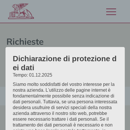
Vai
al
Apri/chiudi
contenuto
navigazion
Richieste
Sai già esattamente cosa vuoi?
Dichiarazione di protezione d
Allora prenota qui direttamente
ei dati
la tua camera preferita.
Tempo: 01.12.2025
Siamo molto soddisfatti del vostro interesse per la
nostra azienda. L'utilizzo delle pagine internet è
fondamentalmente possibile senza indicazione di
dati personali. Tuttavia, se una persona interessata
desidera usufruire di servizi speciali della nostra
azienda attraverso il nostro sito web, potrebbe
essere necessario trattare i dati personali. Se il
Hotel San Marco
trattamento dei dati personali è necessario e non
Radlpassstraße 23