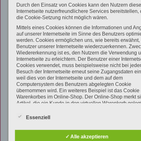
Durch den Einsatz von Cookies kann den Nutzern diese
rr
Internetseite nutzerfreundlichere Services bereitstellen,
a
die Cookie-Setzung nicht möglich wären.
d
Mittels eines Cookies können die Informationen und An
fr
auf unserer Internetseite im Sinne des Benutzers optimie
e
werden. Cookies ermöglichen uns, wie bereits erwähnt,
u
Benutzer unserer Internetseite wiederzuerkennen. Zwec
Wiedererkennung ist es, den Nutzern die Verwendung u
n
Internetseite zu erleichtern. Der Benutzer einer Internets
d
Cookies verwendet, muss beispielsweise nicht bei jed
li
Besuch der Internetseite erneut seine Zugangsdaten ei
c
weil dies von der Internetseite und dem auf dem
Computersystem des Benutzers abgelegten Cookie
h
übernommen wird. Ein weiteres Beispiel ist das Cookie
&
Warenkorbes im Online-Shop. Der Online-Shop merkt si
u
Artikel, die ein Kunde in den virtuellen Warenkorb gelegt
n
über ein Cookie.
k
Essenziell
Die betroffene Person kann die Setzung von Cookies d
o
unsere Internetseite jederzeit mittels einer entsprechen
m
Einstellung des genutzten Internetbrowsers verhindern 
✓ Alle akzeptieren
der Setzung von Cookies dauerhaft widersprechen. Fer
p