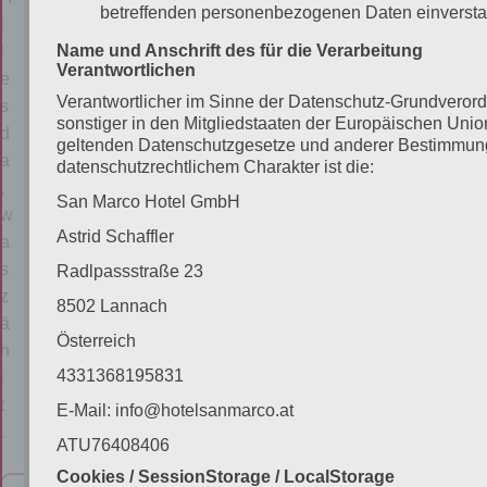
betreffenden personenbezogenen Daten einverstan
r
l
Name und Anschrift des für die Verarbeitung
e
l
Verantwortlichen
r
e
Verantwortlicher im Sinne der Datenschutz-Grundveror
zi
s
sonstiger in den Mitgliedstaaten der Europäischen Unio
m
d
geltenden Datenschutzgesetze und anderer Bestimmun
m
a
datenschutzrechtlichem Charakter ist die:
e
,
San Marco Hotel GmbH
r
w
Astrid Schaffler
r
a
e
s
Radlpassstraße 23
s
z
8502 Lannach
e
ä
Österreich
r
h
4331368195831
v
l
i
t
E-Mail: info@hotelsanmarco.at
e
.
ATU76408406
r
Cookies / SessionStorage / LocalStorage
e