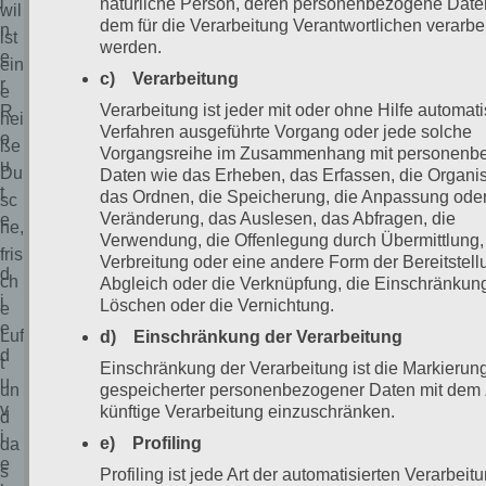
i
natürliche Person, deren personenbezogene Date
wil
dem für die Verarbeitung Verantwortlichen verarbei
n
lst
werden.
e
ein
c) Verarbeitung
r
e
Verarbeitung ist jeder mit oder ohne Hilfe automati
R
hei
Verfahren ausgeführte Vorgang oder jede solche
o
ße
Vorgangsreihe im Zusammenhang mit personenb
u
Du
Daten wie das Erheben, das Erfassen, die Organis
t
das Ordnen, die Speicherung, die Anpassung ode
sc
Veränderung, das Auslesen, das Abfragen, die
e
he,
Verwendung, die Offenlegung durch Übermittlung,
,
fris
Verbreitung oder eine andere Form der Bereitstell
d
ch
Abgleich oder die Verknüpfung, die Einschränkun
i
Löschen oder die Vernichtung.
e
e
Luf
d) Einschränkung der Verarbeitung
d
t
Einschränkung der Verarbeitung ist die Markierun
u
gespeicherter personenbezogener Daten mit dem Z
un
v
künftige Verarbeitung einzuschränken.
d
i
e) Profiling
da
e
s
Profiling ist jede Art der automatisierten Verarbeit