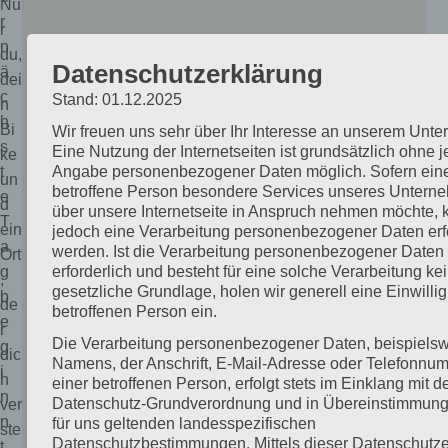
Nu
r
r
n
du,
Datenschutzerklärung
ä
dei
c
Stand: 01.12.2025
n
h
Bi
Wir freuen uns sehr über Ihr Interesse an unserem Unt
s
Eine Nutzung der Internetseiten ist grundsätzlich ohne 
ke
t
Angabe personenbezogener Daten möglich. Sofern ein
un
betroffene Person besondere Services unseres Untern
e
d
über unsere Internetseite in Anspruch nehmen möchte, 
T
ein
jedoch eine Verarbeitung personenbezogener Daten erf
a
werden. Ist die Verarbeitung personenbezogener Daten
Ort
g
erforderlich und besteht für eine solche Verarbeitung ke
,
gesetzliche Grundlage, holen wir generell eine Einwilli
b
de
betroffenen Person ein.
e
r
Die Verarbeitung personenbezogener Daten, beispiels
g
dic
Namens, der Anschrift, E-Mail-Adresse oder Telefonnu
i
h
einer betroffenen Person, erfolgt stets im Einklang mit d
n
Datenschutz-Grundverordnung und in Übereinstimmung
ver
n
für uns geltenden landesspezifischen
ste
Datenschutzbestimmungen. Mittels dieser Datenschutze
t