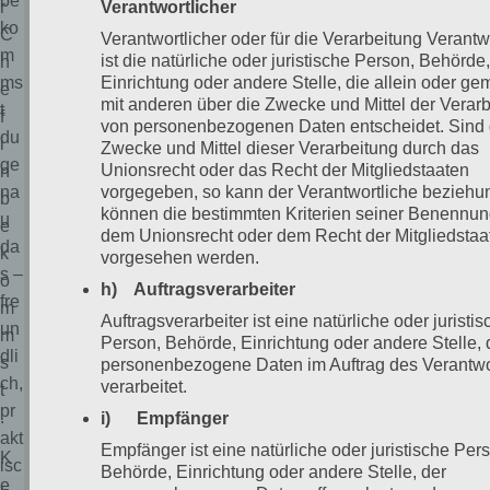
be
r
Verantwortlicher
ko
C
Verantwortlicher oder für die Verarbeitung Verantw
m
ist die natürliche oder juristische Person, Behörde
h
Einrichtung oder andere Stelle, die allein oder g
ms
e
mit anderen über die Zwecke und Mittel der Verar
t
f
von personenbezogenen Daten entscheidet. Sind 
du
i
Zwecke und Mittel dieser Verarbeitung durch das
ge
Unionsrecht oder das Recht der Mitgliedstaaten
n
vorgegeben, so kann der Verantwortliche bezieh
na
b
können die bestimmten Kriterien seiner Benennu
u
e
dem Unionsrecht oder dem Recht der Mitgliedstaa
da
k
vorgesehen werden.
s –
o
h) Auftragsverarbeiter
fre
m
Auftragsverarbeiter ist eine natürliche oder juristi
un
m
Person, Behörde, Einrichtung oder andere Stelle, 
dli
s
personenbezogene Daten im Auftrag des Verantwo
ch,
verarbeitet.
t
pr
.
i) Empfänger
akt
Empfänger ist eine natürliche oder juristische Per
K
isc
Behörde, Einrichtung oder andere Stelle, der
e