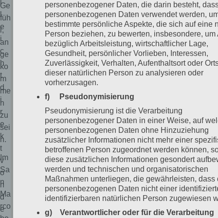
l
personenbezogener Daten, die darin besteht, das
Ge
l
personenbezogenen Daten verwendet werden, u
füh
bestimmte persönliche Aspekte, die sich auf eine n
e
l,
Person beziehen, zu bewerten, insbesondere, um
i
an
bezüglich Arbeitsleistung, wirtschaftlicher Lage,
c
Gesundheit, persönlicher Vorlieben, Interessen,
ge
h
Zuverlässigkeit, Verhalten, Aufenthaltsort oder Or
ko
dieser natürlichen Person zu analysieren oder
t
m
vorherzusagen.
d
me
f) Pseudonymisierung
i
n
Pseudonymisierung ist die Verarbeitung
r
zu
personenbezogener Daten in einer Weise, auf wel
e
sei
personenbezogenen Daten ohne Hinzuziehung
k
n.
zusätzlicher Informationen nicht mehr einer spezif
t
betroffenen Person zugeordnet werden können, so
Im
diese zusätzlichen Informationen gesondert aufbe
v
werden und technischen und organisatorischen
Sa
o
Maßnahmen unterliegen, die gewährleisten, dass 
n
n
personenbezogenen Daten nicht einer identifizier
Ma
d
identifizierbaren natürlichen Person zugewiesen 
rco
e
g) Verantwortlicher oder für die Verarbeitung