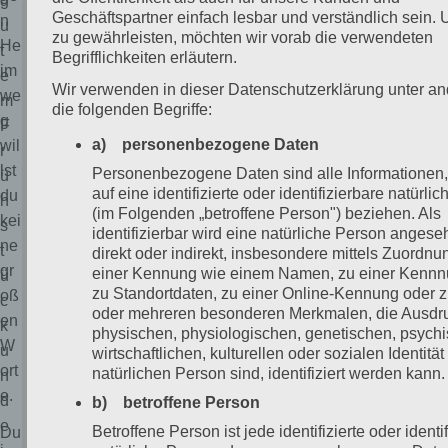
g
Geschäftspartner einfach lesbar und verständlich sein.
n
u
zu gewährleisten, möchten wir vorab die verwendeten
He
t
Begrifflichkeiten erläutern.
im
e
Wir verwenden in dieser Datenschutzerklärung unter a
we
m
die folgenden Begriffe:
g
F
a) personenbezogene Daten
wil
r
lst
Personenbezogene Daten sind alle Informationen,
ü
auf eine identifizierte oder identifizierbare natürli
du
h
(im Folgenden „betroffene Person") beziehen. Als
kei
s
identifizierbar wird eine natürliche Person angese
ne
t
direkt oder indirekt, insbesondere mittels Zuordnu
gr
einer Kennung wie einem Namen, zu einer Kenn
ü
zu Standortdaten, zu einer Online-Kennung oder 
oß
c
oder mehreren besonderen Merkmalen, die Ausdr
en
k
physischen, physiologischen, genetischen, psych
W
u
wirtschaftlichen, kulturellen oder sozialen Identität
ort
natürlichen Person sind, identifiziert werden kann.
n
e.
d
b) betroffene Person
e
Betroffene Person ist jede identifizierte oder identi
Du