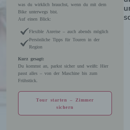
was du wirklich brauchst, wenn du mit dem
u
Bike unterwegs bist.
s
Auf einen Blick:
Flexible Anreise – auch abends möglich
Persönliche Tipps für Touren in der
Region
E
Kurz gesagt:
i
Du kommst an, parkst sicher und weißt: Hier
passt alles – von der Maschine bis zum
n
Frühstück.
P
l
Tour starten – Zimmer
a
sichern
t
z