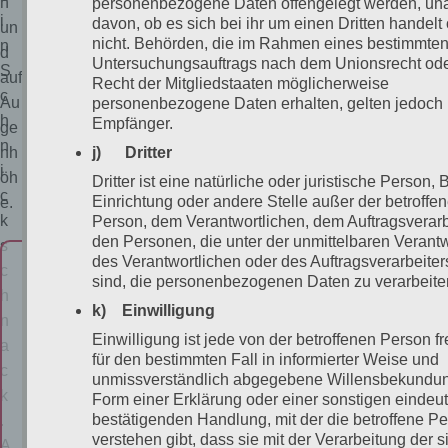
h
personenbezogene Daten offengelegt werden, un
i
davon, ob es sich bei ihr um einen Dritten handelt
un
nicht. Behörden, die im Rahmen eines bestimmte
n
d
Untersuchungsauftrags nach dem Unionsrecht od
S
auf
Recht der Mitgliedstaaten möglicherweise
c
Au
personenbezogene Daten erhalten, gelten jedoch n
h
Empfänger.
ge
n
j) Dritter
nh
i
öh
Dritter ist eine natürliche oder juristische Person,
c
Einrichtung oder andere Stelle außer der betroffe
e.
k
Person, dem Verantwortlichen, dem Auftragsverarb
den Personen, die unter der unmittelbaren Verant
s
des Verantwortlichen oder des Auftragsverarbeiter
J
c
sind, die personenbezogenen Daten zu verarbeite
e
h
k) Einwilligung
t
n
Einwilligung ist jede von der betroffenen Person fre
z
a
für den bestimmten Fall in informierter Weise und
t
c
unmissverständlich abgegebene Willensbekundun
F
k
Form einer Erklärung oder einer sonstigen eindeu
bestätigenden Handlung, mit der die betroffene P
a
.
verstehen gibt, dass sie mit der Verarbeitung der s
h
A