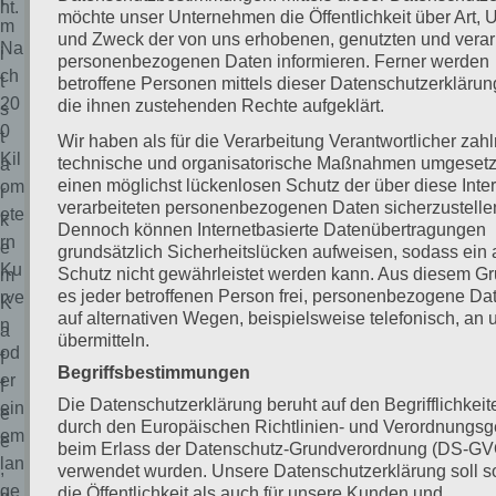
ht.
möchte unser Unternehmen die Öffentlichkeit über Art,
m
und Zweck der von uns erhobenen, genutzten und verar
Na
i
personenbezogenen Daten informieren. Ferner werden
ch
t
betroffene Personen mittels dieser Datenschutzerklärun
20
die ihnen zustehenden Rechte aufgeklärt.
s
0
t
Wir haben als für die Verarbeitung Verantwortlicher zah
Kil
technische und organisatorische Maßnahmen umgesetz
a
einen möglichst lückenlosen Schutz der über diese Inter
om
r
verarbeiteten personenbezogenen Daten sicherzustelle
ete
k
Dennoch können Internetbasierte Datenübertragungen
rn
e
grundsätzlich Sicherheitslücken aufweisen, sodass ein 
Ku
Schutz nicht gewährleistet werden kann. Aus diesem Gr
m
es jeder betroffenen Person frei, personenbezogene Da
rve
K
auf alternativen Wegen, beispielsweise telefonisch, an 
n
a
übermitteln.
od
f
Begriffsbestimmungen
er
f
Die Datenschutzerklärung beruht auf den Begrifflichkeit
ein
e
durch den Europäischen Richtlinien- und Verordnungs
em
e
beim Erlass der Datenschutz-Grundverordnung (DS-GV
lan
,
verwendet wurden. Unsere Datenschutzerklärung soll s
ge
die Öffentlichkeit als auch für unsere Kunden und