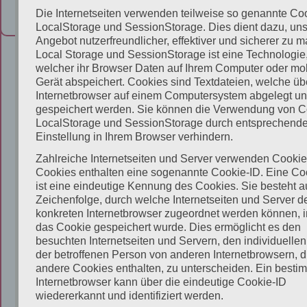
Z
Die Internetseiten verwenden teilweise so genannte Co
n
LocalStorage und SessionStorage. Dies dient dazu, un
i
Angebot nutzerfreundlicher, effektiver und sicherer zu 
m
Local Storage und SessionStorage ist eine Technologie,
m
welcher ihr Browser Daten auf Ihrem Computer oder mo
e
Gerät abspeichert. Cookies sind Textdateien, welche üb
Internetbrowser auf einem Computersystem abgelegt u
r
gespeichert werden. Sie können die Verwendung von C
s
LocalStorage und SessionStorage durch entsprechend
i
Einstellung in Ihrem Browser verhindern.
c
Zahlreiche Internetseiten und Server verwenden Cookie
h
Cookies enthalten eine sogenannte Cookie-ID. Eine Co
e
ist eine eindeutige Kennung des Cookies. Sie besteht a
r
Zeichenfolge, durch welche Internetseiten und Server 
konkreten Internetbrowser zugeordnet werden können, 
n
das Cookie gespeichert wurde. Dies ermöglicht es den
–
besuchten Internetseiten und Servern, den individuelle
m
der betroffenen Person von anderen Internetbrowsern, d
o
andere Cookies enthalten, zu unterscheiden. Ein besti
Internetbrowser kann über die eindeutige Cookie-ID
t
wiedererkannt und identifiziert werden.
o