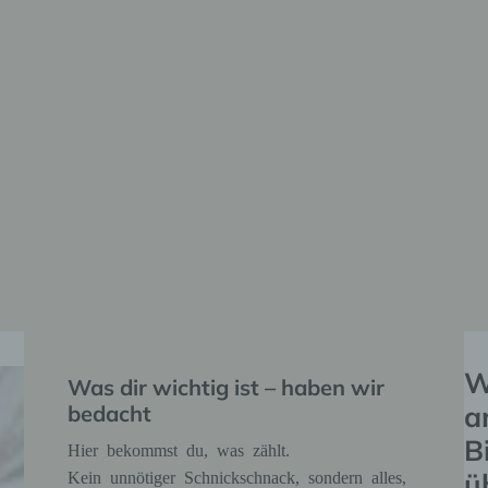
W
Was dir wichtig ist – haben wir
a
bedacht
B
Hier bekommst du, was zählt.
ü
Kein unnötiger Schnickschnack, sondern alles,