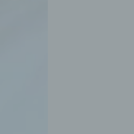
aten
e
fern
n und
e
esen
cher
ie
andere
 und
det.
o kann
echt