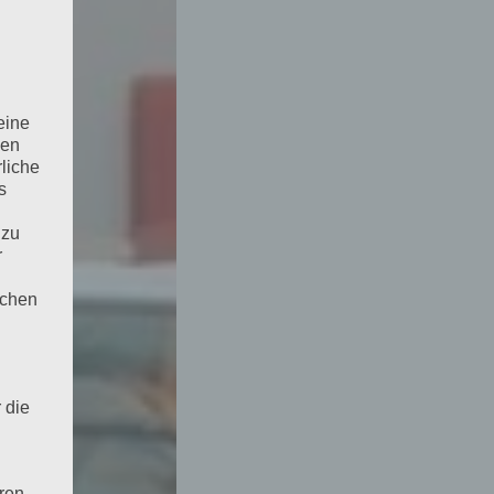
eine
den
rliche
s
 zu
r
lichen
 die
hren