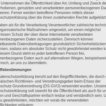
 Unternehmen die Öffentlichkeit über Art, Umfang und Zweck de
rhobenen, genutzten und verarbeiteten personenbezogenen Da
mieren. Ferner werden betroffene Personen mittels dieser
schutzerklärung über die ihnen zustehenden Rechte aufgeklärt
aben als für die Verarbeitung Verantwortlicher zahlreiche techn
rganisatorische Maßnahmen umgesetzt, um einen möglichst
nlosen Schutz der über diese Internetseite verarbeiteten
nenbezogenen Daten sicherzustellen. Dennoch können
netbasierte Datenübertragungen grundsätzlich Sicherheitslücke
isen, sodass ein absoluter Schutz nicht gewährleistet werden k
iesem Grund steht es jeder betroffenen Person frei,
nenbezogene Daten auch auf alternativen Wegen, beispielswe
onisch, an uns zu übermitteln.
iffsbestimmungen
atenschutzerklärung beruht auf den Begrifflichkeiten, die durch
äischen Richtlinien- und Verordnungsgeber beim Erlass der
schutz-Grundverordnung (DS-GVO) verwendet wurden. Unser
schutzerklärung soll sowohl für die Öffentlichkeit als auch für u
n und Geschäftspartner einfach lesbar und verständlich sein.
zu gewährleisten, möchten wir vorab die verwendeten
flichkeiten erläutern.