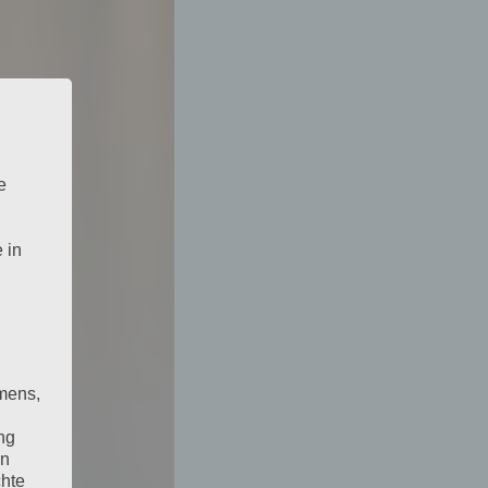
e
 in
mens,
ng
en
chte