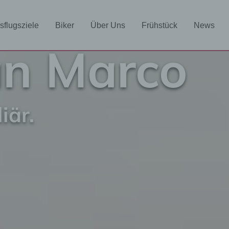
sflugsziele
Biker
Über Uns
Frühstück
News
an Marco
iär.