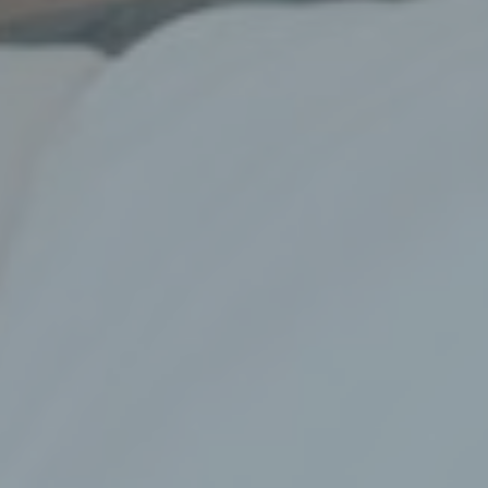
f) Pseudonymisierung
Pseudonymisierung ist die Verarbeitung personenbezogener D
in einer Weise, auf welche die personenbezogenen Daten ohn
Hinzuziehung zusätzlicher Informationen nicht mehr einer
spezifischen betroffenen Person zugeordnet werden können, so
diese zusätzlichen Informationen gesondert aufbewahrt werde
technischen und organisatorischen Maßnahmen unterliegen, di
gewährleisten, dass die personenbezogenen Daten nicht einer
identifizierten oder identifizierbaren natürlichen Person zugewi
werden.
g) Verantwortlicher oder für die Verarbeitung Verantwortli
Verantwortlicher oder für die Verarbeitung Verantwortlicher ist d
natürliche oder juristische Person, Behörde, Einrichtung oder 
Stelle, die allein oder gemeinsam mit anderen über die Zwecke
Mittel der Verarbeitung von personenbezogenen Daten entschei
Sind die Zwecke und Mittel dieser Verarbeitung durch das
Unionsrecht oder das Recht der Mitgliedstaaten vorgegeben, s
der Verantwortliche beziehungsweise können die bestimmten
Kriterien seiner Benennung nach dem Unionsrecht oder dem R
der Mitgliedstaaten vorgesehen werden.