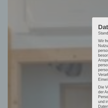
Dat
Stand
Wir f
Nutzu
perso
beson
Anspr
perso
perso
Verar
Einwi
Die V
der A
Perso
und i
Daten