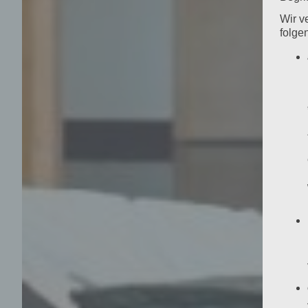
Wir v
folge