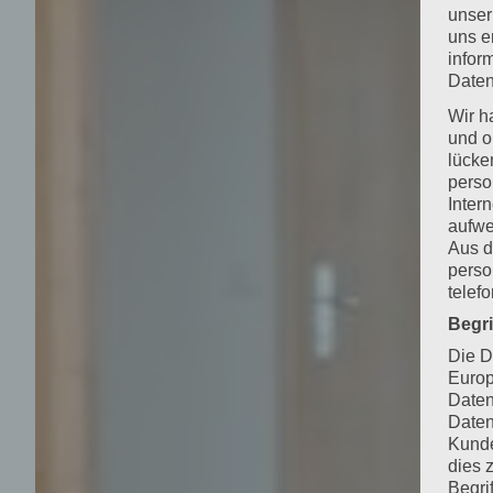
unser
uns e
infor
Daten
Wir h
und o
lücke
perso
Inter
aufwe
Aus d
perso
telef
Begr
Die D
Europ
Daten
Daten
Kunde
dies 
Begrif