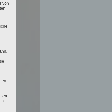
r von
ten
.
ische
n
ann.
ise
 den
e
nsere
 Um